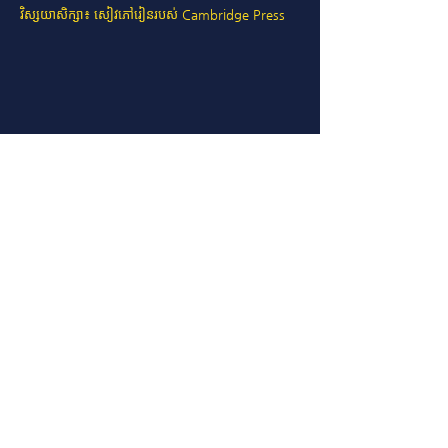
វិស្សយាសិក្សា៖ សៀវភៅរៀនរបស់ Cambridge Press
Go and See
See Tution Fee
School Tuition Fee
Mission International School Cambodia
#1331, Andoung Village, Sangkat Kork Roka, Khan Prek Pnov,
Phnom Penh
121104, KH
+855 012 500 337
© 2025 by Mission International School Cambodia