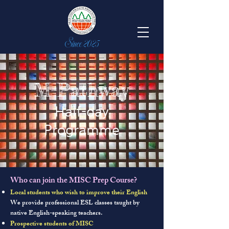
Since 2025
M-Pathway
Half-day
Programme
Who can join the MISC Prep Course?
Local students who wish to improve their English
We provide professional ESL classes taught by
native English-speaking teachers.
Prospective students of MISC