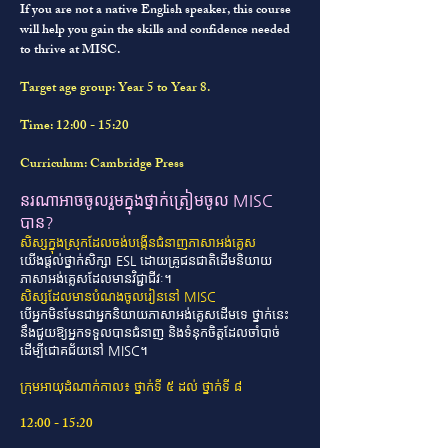
If you are not a native English speaker, this course
will help you gain the skills and confidence needed
to thrive at MISC.
Target age group: Year 5 to Year 8.
Time: 12:00 - 15:20
Curriculum: Cambridge Press
នរណាអាចចូលរួមក្នុងថ្នាក់ត្រៀមចូល MISC
បាន?
សិស្សក្នុងស្រុកដែលចង់បង្កើនជំនាញភាសាអង់គ្លេស
យើងផ្តល់ថ្នាក់សិក្សា ESL ដោយគ្រូជនជាតិដើមនិយាយ
ភាសាអង់គ្លេសដែលមានវិជ្ជាជីវៈ។
សិស្សដែលមានបំណងចូលរៀននៅ MISC
បើអ្នកមិនមែនជាអ្នកនិយាយភាសាអង់គ្លេសដើមទេ ថ្នាក់នេះ
នឹងជួយឱ្យអ្នកទទួលបានជំនាញ និងទំនុកចិត្តដែលចាំបាច់
ដើម្បីជោគជ័យនៅ MISC។
ក្រុមអាយុដំណាក់កាល៖ ថ្នាក់ទី ៥ ដល់ ថ្នាក់ទី ៨
12:00 - 15:20